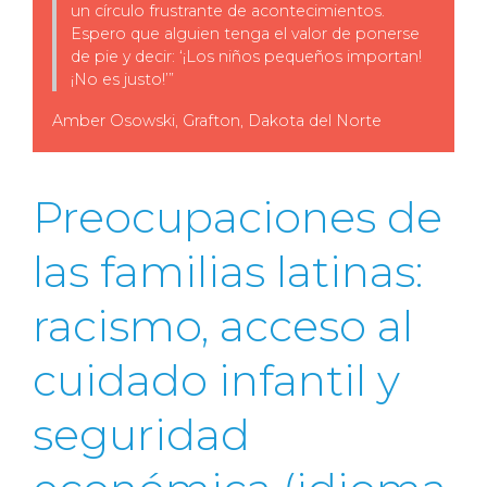
un círculo frustrante de acontecimientos.
Espero que alguien tenga el valor de ponerse
de pie y decir: ‘¡Los niños pequeños importan!
¡No es justo!’”
Amber
Osowski
,
Grafton
, Dakota del Norte
Preocupaciones de
las familias latinas:
racismo, acceso al
cuidado infantil y
seguridad