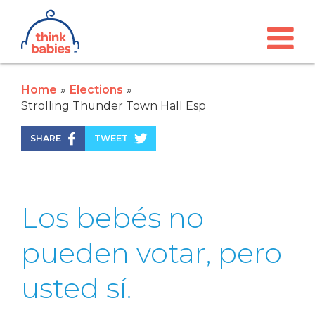
Think Babies™
Skip to main content
Home
Elections
Strolling Thunder Town Hall Esp
SHARE
TWEET
Los bebés no
pueden votar, pero
usted sí.