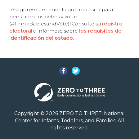
¡Asegúrese de tener lo que necesita para
pensar en los bebés y votar
(#ThinkBabiesandVote)! Consulte su
registro
electoral
e infórmese sobre
los requisitos de
identificación del estado
.
Facebook
Twitter
Copyright © 2026 ZERO TO THREE: National
Center for Infants, Toddlers, and Families. All
rights reserved.