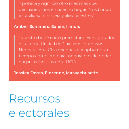
hipoteca y significó otro mes más que
permanecimos en nuestro hogar. Nos brindó
estabilidad financiera y alivió el estrés
“
Amber Summers, Salem, Illinois
“
Nuestro bebé nació prematuro. Fue agotador
estar en la Unidad de Cuidados Intensivos
Neonatales (UCIN) mientras trabajábamos a
tiempo completo para asegurarnos de poder
pagar las facturas de la UCIN
.”
Jessica Deres, Florence, Massachusetts
Recursos
electorales