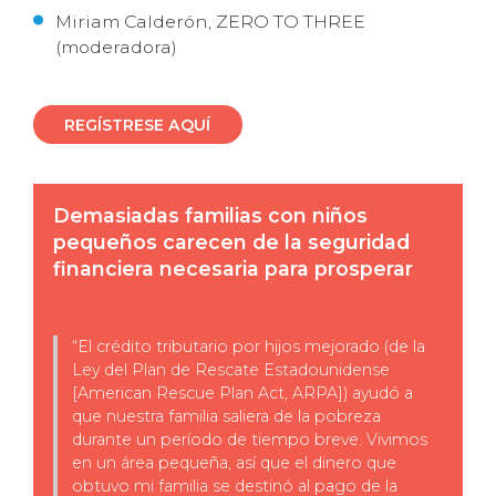
Miriam Calderón, ZERO TO THREE
(moderadora)
REGÍSTRESE AQUÍ
Demasiadas familias con niños
pequeños carecen de la seguridad
financiera necesaria para prosperar
“
El crédito tributario por hijos mejorado (de la
Ley del Plan de Rescate Estadounidense
[
American
Rescue
Plan
Act
, ARPA]) ayudó a
que nuestra familia saliera de la pobreza
durante un período de tiempo breve. Vivimos
en un área pequeña, así que el dinero que
obtuvo mi familia se destinó al pago de la